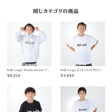
同じカテゴリの商品
Ball Logo Warm Sweat Par
Ball Logo S/S Cool Tee（W
ka（Ash）
hite）
¥8,250
¥3,630