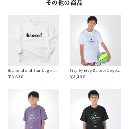
その他の商品
diamond And Star Logo L/
Step by step School Logo
S Cool Tee（White）
S/S Cool Tee（White）
¥3,630
¥3,300