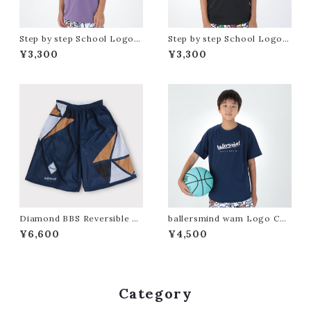
Step by step School Logo
Step by step School Logo
S/S Cool Tee（Mix Purple）
S/S Cool Tee（Black）
¥3,300
¥3,300
Diamond BBS Reversible G
ballersmind wam Logo Co
ame Pants
ol Tee（Navy）
¥6,600
¥4,500
Category