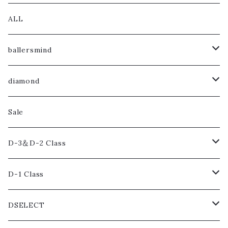
ALL
ballersmind
Tops
diamond
Bottoms
Tops
Sale
Accessories
Bottoms
D-3＆D-2 Class
Accessories
Tops
D-1 Class
Bottoms
Tops
DSELECT