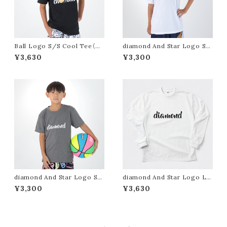
Ball Logo S/S Cool Tee（Bl
diamond And Star Logo S/
ack）
S Cool Tee（White）
¥3,630
¥3,300
diamond And Star Logo S/
diamond And Star Logo L/
S Cool Tee（Mix Gray）
S Cool Tee（White）
¥3,300
¥3,630