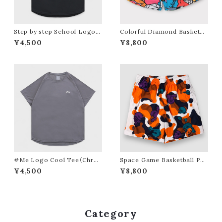
Step by step School Logo
Colorful Diamond Basketba
S/S Cool Tee（Black）
ll Pocket Short
¥4,500
¥8,800
#Me Logo Cool Tee（Chrco
Space Game Basketball Po
al Gray）
cket Short（White Base）
¥4,500
¥8,800
Category