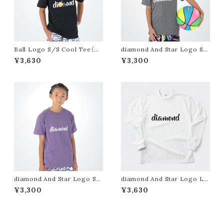
Ball Logo S/S Cool Tee（Bl
diamond And Star Logo S/
ack）
S Cool Tee（Mix Gray）
¥3,630
¥3,300
diamond And Star Logo S/
diamond And Star Logo L/
S Cool Tee（Mix Purple）
S Cool Tee（White）
¥3,300
¥3,630