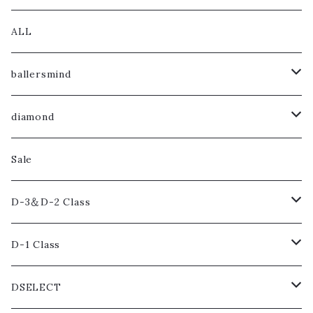
ALL
ballersmind
Tops
diamond
Bottoms
Tops
Sale
Accessories
Bottoms
D-3＆D-2 Class
Accessories
Tops
D-1 Class
Bottoms
Tops
DSELECT