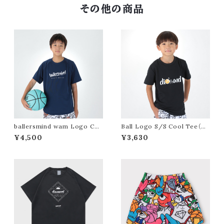
その他の商品
ballersmind wam Logo Co
Ball Logo S/S Cool Tee（Bl
ol Tee（Navy）
ack）
¥4,500
¥3,630