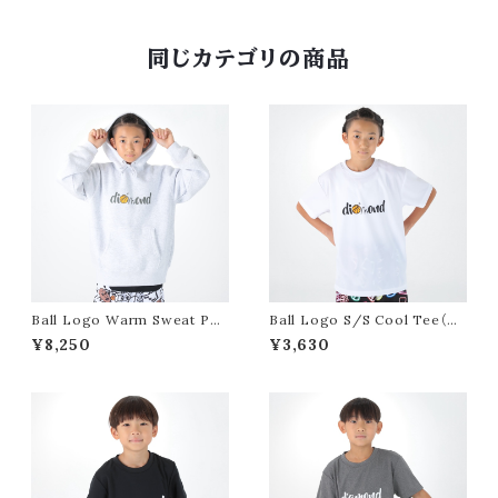
同じカテゴリの商品
Ball Logo Warm Sweat Par
Ball Logo S/S Cool Tee（W
ka（Ash）
hite）
¥8,250
¥3,630